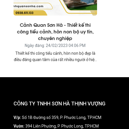
Cảnh Quan Sơn Hà - Thiết kế thi
công tiểu cảnh, hòn non bộ uy tín,
chuyên nghiệp
Ngày đăng: 24/02/2023 04:06 PM
Thiết kế thi công tiểu cảnh, hòn non bộ đẹp là
điều đáng quan tâm của rất nhiều người ở hiện
nay. Nó không chỉ mang lại tính thẩm mỹ mà
còn giúp cho không khí trong lành, cảm giác
thư giãn, tôn vẻ đẹp ngôi nhà và đẳng cấp của
chủ nhà khi có khách hoặc bạn bè ghé thăm.
Chính vì được mọi người yêu thích mà trên thị
trường có rất nhiều đơn vị thi công ra đời khiến
CÔNG TY TNHH SƠN HÀ THỊNH VƯỢNG
cho khách hàng lo lắng không biết đâu mới là
địa chỉ uy tín, chuyên nghiệp. Hiểu được điều
này, chúng tôi xin giới thiệu đến bạn đọc địa chỉ
V/p:
Số 1B Đường số 359, P. Phước Long, TP.HCM
Cảnh quan Sơn Hà – một trong những đơn vị
Vườn:
394 Liên Phường, P. Phước Long, TP.HCM