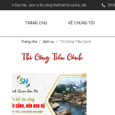
uan Sơn Hà - Đơn vị thi công thiết kế hồ cá Koi, tiểu cảnh, cảnh quan sâ
0938
TRANG CHỦ
VỀ CHÚNG TÔI
Trang chủ
dịch vụ
Thi Công Tiểu Cảnh
Thi Công Tiểu Cảnh