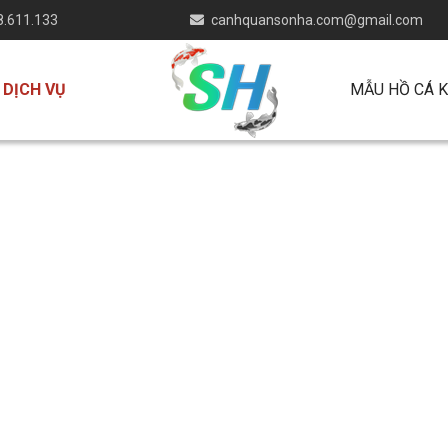
n vườn uy tín tại Miền Nam
.611.133
canhquansonha.com@gmail.com
DỊCH VỤ
MẪU HỒ CÁ K