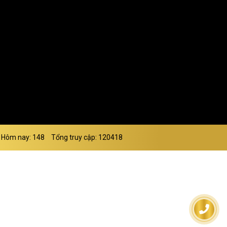
Hôm nay: 148
Tổng truy cập: 120418