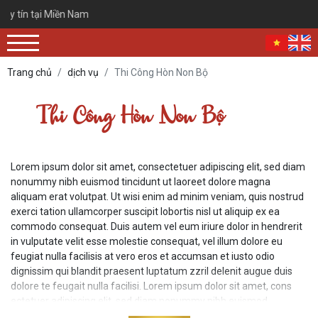
uy tín tại Miền Nam
Trang chủ
dịch vụ
Thi Công Hòn Non Bộ
Thi Công Hòn Non Bộ
Lorem ipsum dolor sit amet, consectetuer adipiscing elit, sed diam
nonummy nibh euismod tincidunt ut laoreet dolore magna
aliquam erat volutpat. Ut wisi enim ad minim veniam, quis nostrud
exerci tation ullamcorper suscipit lobortis nisl ut aliquip ex ea
commodo consequat. Duis autem vel eum iriure dolor in hendrerit
in vulputate velit esse molestie consequat, vel illum dolore eu
feugiat nulla facilisis at vero eros et accumsan et iusto odio
dignissim qui blandit praesent luptatum zzril delenit augue duis
dolore te feugait nulla facilisi. Lorem ipsum dolor sit amet, cons
ectetuer adipiscing elit, sed diam nonummy nibh euismod
tincidunt ut laoreet dolore magna aliquam erat volutpat. Ut wisi