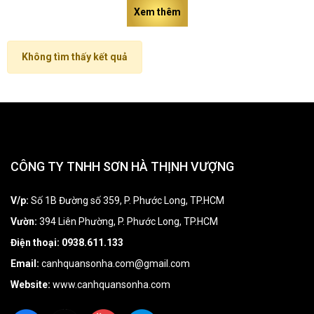
Xem thêm
enim ad minim veniam, quis nostrud
Không tìm thấy kết quả
CÔNG TY TNHH SƠN HÀ THỊNH VƯỢNG
V/p:
Số 1B Đường số 359, P. Phước Long, TP.HCM
Vườn:
394 Liên Phường, P. Phước Long, TP.HCM
Điện thoại:
0938.611.133
Email:
canhquansonha.com@gmail.com
Website:
www.canhquansonha.com