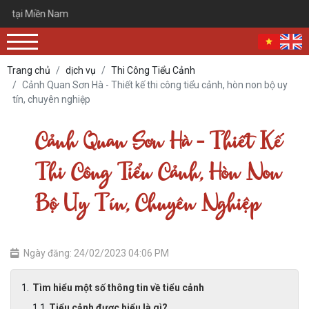
Cản
Trang chủ
dịch vụ
Thi Công Tiểu Cảnh
Cảnh Quan Sơn Hà - Thiết kế thi công tiểu cảnh, hòn non bộ uy
tín, chuyên nghiệp
Cảnh Quan Sơn Hà - Thiết Kế
Thi Công Tiểu Cảnh, Hòn Non
Bộ Uy Tín, Chuyên Nghiệp
Ngày đăng: 24/02/2023 04:06 PM
Tìm hiểu một số thông tin về tiểu cảnh
Tiểu cảnh được hiểu là gì?